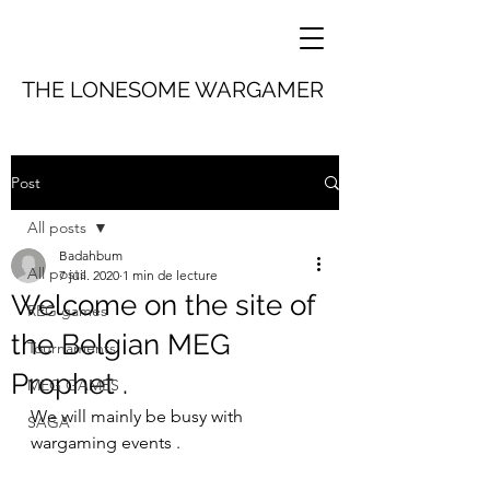
THE LONESOME WARGAMER
Post
All posts
Badahbum
All posts
7 juil. 2020
1 min de lecture
Welcome on the site of
REG games
the Belgian MEG
Tournaments
Prophet .
MEG GAMES
We will mainly be busy with 
SAGA
wargaming events . 