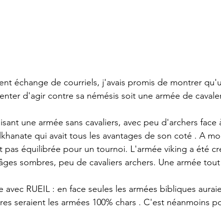
ent échange de courriels, j'avais promis de montrer qu
tenter d'agir contre sa némésis soit une armée de cavaler
lisant une armée sans cavaliers, avec peu d'archers face 
khanate qui avait tous les avantages de son coté . A mon
t pas équilibrée pour un tournoi. L'armée viking a été c
i âges sombres, peu de cavaliers archers. Une armée tout 
le avec RUEIL : en face seules les armées bibliques aurai
rares seraient les armées 100% chars . C'est néanmoins po