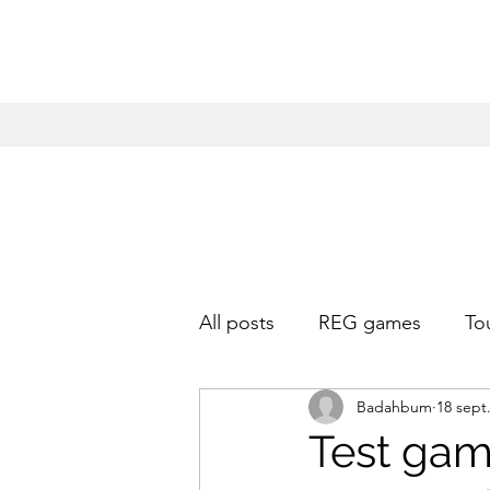
All posts
REG games
To
Badahbum
18 sept
Test gam