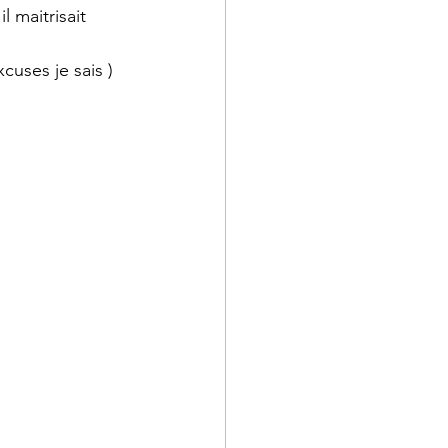
l maitrisait
cuses je sais )