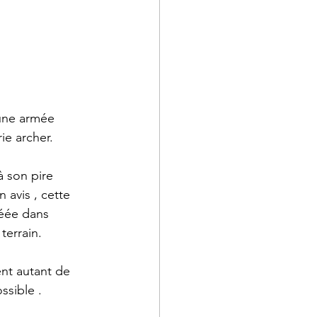
'une armée 
ie archer.
à son pire 
 avis , cette 
réée dans 
terrain.
ent autant de 
ssible .